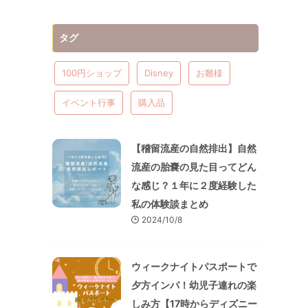
タグ
100円ショップ
Disney
お雛様
イベント行事
購入品
【稽留流産の自然排出】自然
流産の胎嚢の見た目ってどん
な感じ？１年に２度経験した
私の体験談まとめ
2024/10/8
ウィークナイトパスポートで
夕方インパ！幼児子連れの楽
しみ方【17時からディズニー