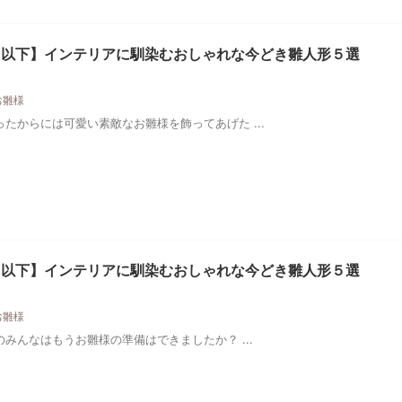
円以下】インテリアに馴染むおしゃれな今どき雛人形５選
お雛様
たからには可愛い素敵なお雛様を飾ってあげた ...
円以下】インテリアに馴染むおしゃれな今どき雛人形５選
お雛様
みんなはもうお雛様の準備はできましたか？ ...