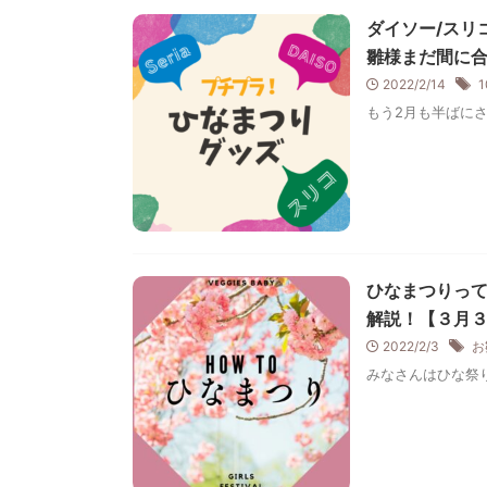
ダイソー/スリ
雛様まだ間に
2022/2/14
もう2月も半ばにさ
ひなまつりっ
解説！【３月
2022/2/3
お
みなさんはひな祭り