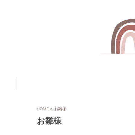
HOME
>
お雛様
お雛様