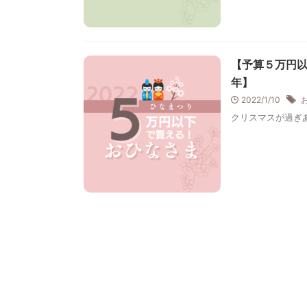
【予算５万円以
年】
2022/1/10
クリスマスが過ぎあ