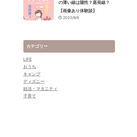
の薄い線は陽性？蒸発線？
【画像あり体験談】
2023/8/8
カテゴリー
LIFE
おうち
キャンプ
ディズニー
妊活・マタニティ
子育て