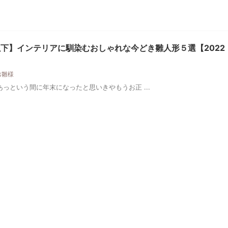
下】インテリアに馴染むおしゃれな今どき雛人形５選【2022
お雛様
っという間に年末になったと思いきやもうお正 ...