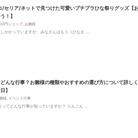
コ/セリア/ネットで見つけた可愛いプチプラひな祭りグッズ【
合う！】
100円ショップ
,
お雛様
しかかっていますが、みなさんはもう《ひなま ...
てどんな行事？お雛様の種類やおすすめの選び方について詳し
３日】
雛様
,
イベント行事
ってどんな行事が知っていますか？ りんごん ...